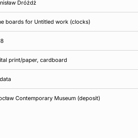
nisław Dróżdż
e boards for Untitled work (clocks)
78
ital print/paper, cardboard
data
ocław Contemporary Museum (deposit)