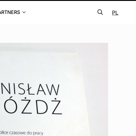
ARTNERS
PL
Search
for: