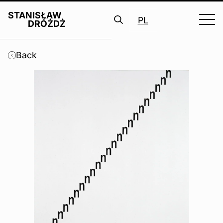
STANISŁAW
PL
DRÓŻDŻ
Search
for:
Back