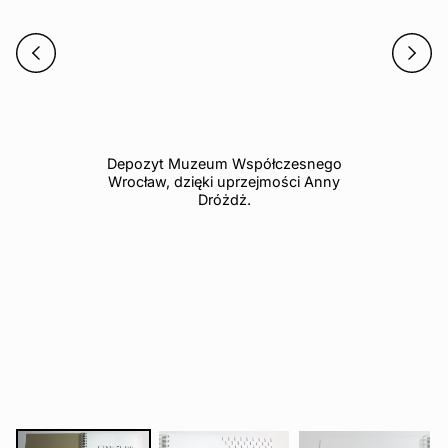
Depozyt Muzeum Współczesnego
Wrocław, dzięki uprzejmości Anny
Dróżdż.
Dep
Wro