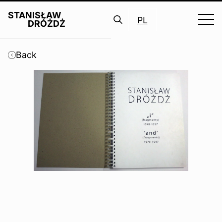
STANISŁAW
PL
DRÓŻDŻ
Search
for:
Back