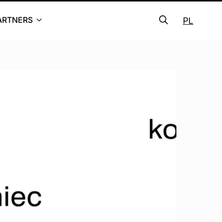
ARTNERS
PL
Search
for: