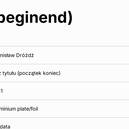
(beginend)
nisław Dróżdż
 tytułu (początek koniec)
1
minium plate/foil
data