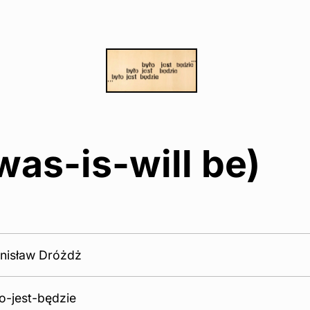
was-is-will be)
nisław Dróżdż
o-jest-będzie