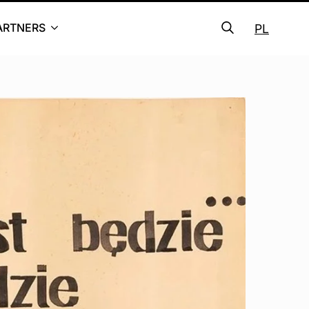
ARTNERS
PL
Search
for: