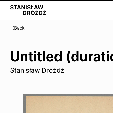
STANISŁAW
DRÓŻDŻ
Back
Untitled (durati
Stanisław Dróżdż