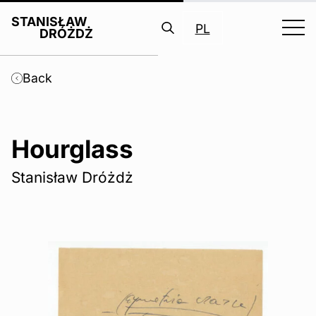
STANISŁAW
PL
DRÓŻDŻ
Search
for:
Back
Hourglass
Stanisław Dróżdż