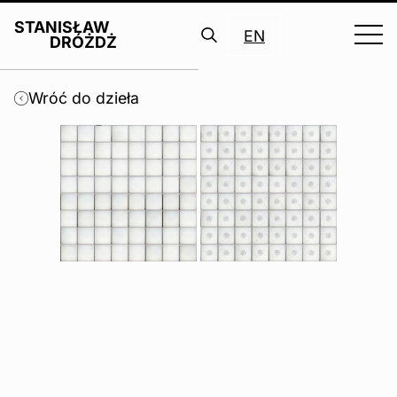
STANISŁAW
EN
DRÓŻDŻ
Search
for:
Wróć do dzieła