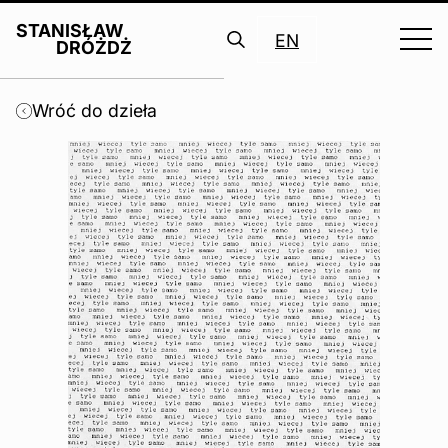
STANISŁAW
EN
DRÓŻDŻ
Search
for:
Wróć do dzieła