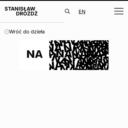
STANISŁAW
EN
DRÓŻDŻ
Search
for:
Wróć do dzieła