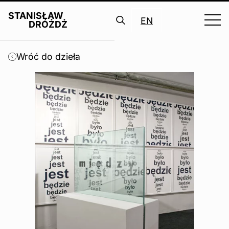
STANISŁAW
EN
DRÓŻDŻ
Search
for:
Wróć do dzieła