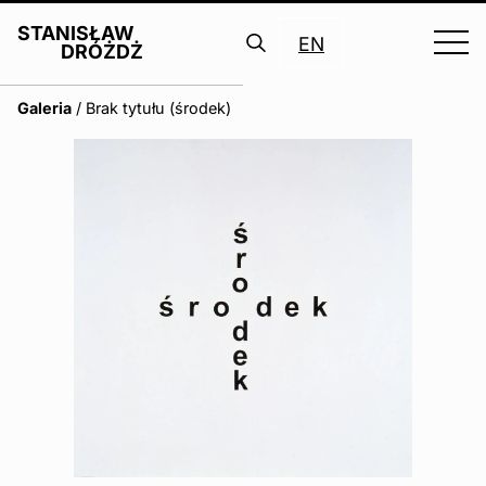
STANISŁAW
EN
DRÓŻDŻ
Search
Galeria
/
Brak tytułu (środek)
for: