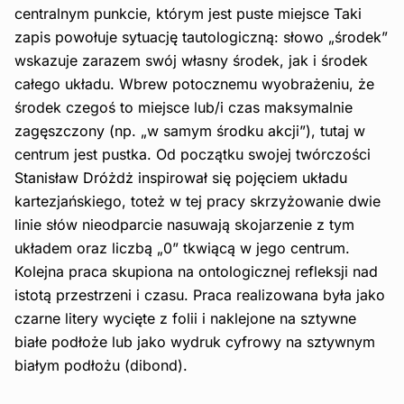
centralnym punkcie, którym jest puste miejsce Taki
zapis powołuje sytuację tautologiczną: słowo „środek”
wskazuje zarazem swój własny środek, jak i środek
całego układu. Wbrew potocznemu wyobrażeniu, że
środek czegoś to miejsce lub/i czas maksymalnie
zagęszczony (np. „w samym środku akcji”), tutaj w
centrum jest pustka. Od początku swojej twórczości
Stanisław Dróżdż inspirował się pojęciem układu
kartezjańskiego, toteż w tej pracy skrzyżowanie dwie
linie słów nieodparcie nasuwają skojarzenie z tym
układem oraz liczbą „0” tkwiącą w jego centrum.
Kolejna praca skupiona na ontologicznej refleksji nad
istotą przestrzeni i czasu. Praca realizowana była jako
czarne litery wycięte z folii i naklejone na sztywne
białe podłoże lub jako wydruk cyfrowy na sztywnym
białym podłożu (dibond).