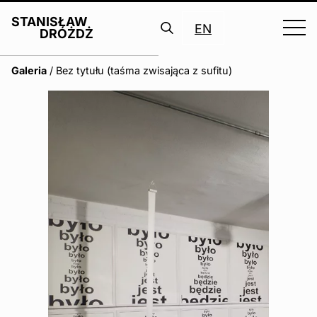
STANISŁAW
EN
DRÓŻDŻ
Search
Galeria
/
Bez tytułu (taśma zwisająca z sufitu)
for: