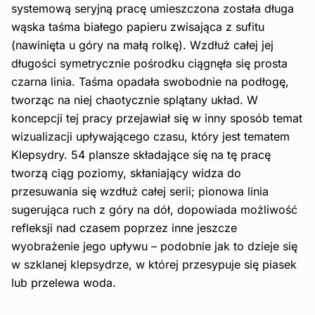
systemową seryjną pracę umieszczona została długa
wąska taśma białego papieru zwisająca z sufitu
(nawinięta u góry na małą rolkę). Wzdłuż całej jej
długości symetrycznie pośrodku ciągnęła się prosta
czarna linia. Taśma opadała swobodnie na podłogę,
tworząc na niej chaotycznie splątany układ. W
koncepcji tej pracy przejawiał się w inny sposób temat
wizualizacji upływającego czasu, który jest tematem
Klepsydry. 54 plansze składające się na tę pracę
tworzą ciąg poziomy, skłaniający widza do
przesuwania się wzdłuż całej serii; pionowa linia
sugerująca ruch z góry na dół, dopowiada możliwość
refleksji nad czasem poprzez inne jeszcze
wyobrażenie jego upływu – podobnie jak to dzieje się
w szklanej klepsydrze, w której przesypuje się piasek
lub przelewa woda.