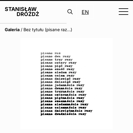
STANISŁAW
EN
DRÓŻDŻ
Search
Galeria
/
Bez tytułu (pisane raz…)
for: