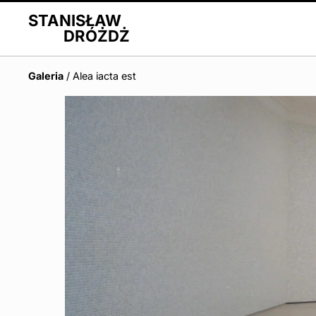
STANISŁAW
DRÓŻDŻ
Galeria
/
Alea iacta est