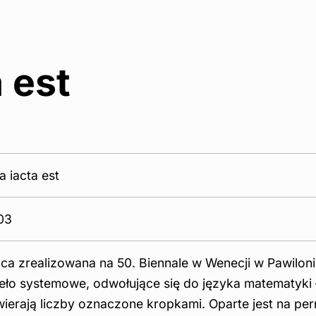
 est
a iacta est
03
ca zrealizowana na 50. Biennale w Wenecji w Pawiloni
eło systemowe, odwołujące się do języka matematyki –
ierają liczby oznaczone kropkami. Oparte jest na per